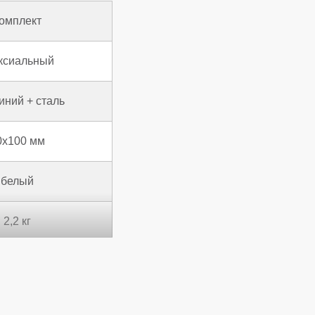
омплект
ксиальный
ний + сталь
0x100 мм
белый
2,2 кг
Италия
12 мес.