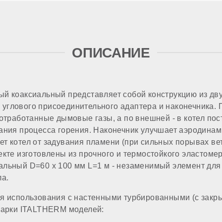
ОПИСАНИЕ
й коаксиальный представляет собой конструкцию из д
), углового присоединительного адаптера и наконечника.
 отработанные дымовые газы, а по внешней - в котел по
ания процесса горения. Наконечник улучшает аэродинам
т котел от задувания пламени (при сильных порывах вет
екте изготовлены из прочного и термостойкого эластоме
льный D=60 x 100 мм L=1 м - незаменимый элемент для
ла.
я использования с настенными турбированными (с закр
марки ITALTHERM моделей: