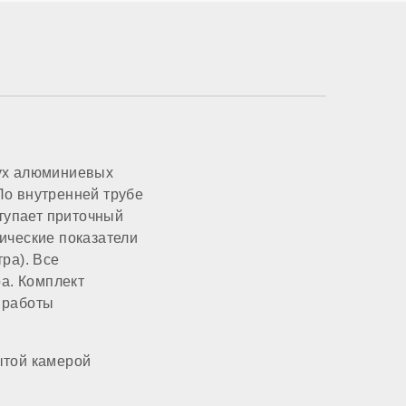
вух алюминиевых
 По внутренней трубе
ступает приточный
ические показатели
ра). Все
ра. Комплект
 работы
ытой камерой