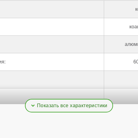
к
коа
алюми
ия:
6
тва