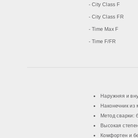
- City Class F
- City Class FR
- Time Max F
- Time F/FR
Наружняя и вн
Наконечник из 
Метод сварки: 
Высокая степен
Комфортен и б