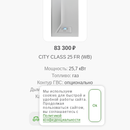
83 300
CITY CLASS 25 FR (WB)
Мощность:
25,7 кВт
Топливо:
газ
Контур ГВС:
опционально
Дымоудаление:
принудительное
Мы используем
cookies для быстрой и
Камера сгорания:
закрытая
удобной работы сайта.
Тип:
конвекционный
Продолжая
пользоваться сайтом,
вы соглашаетесь с
Политикой
Подробнее
конфиденциальности