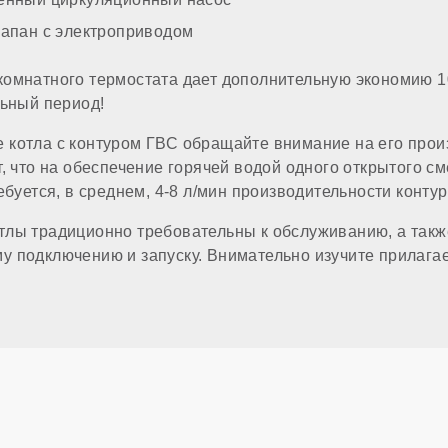
ом газе
лапан с электроприводом
комнатного термостата дает дополнительную экономию 1
льный период!
 котла с контуром ГВС обращайте внимание на его прои
, что на обеспечение горячей водой одного открытого см
ебуется, в среднем, 4-8 л/мин производительности контур
а
тлы традиционно требовательны к обслуживанию, а такж
 подключению и запуску. Внимательно изучите прилага
 отопления (резьба)
 горячего водоснабжения
патрубка