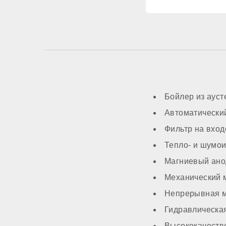
Встроенный бойле
Расширительный б
Циркуляционный н
Бойлер из аус
Автоматически
Трансформатор ро
Фильтр на вход
Тепло- и шумои
Система автоподп
Магниевый ано
Механический 
МОНТАЖ И НАС
Непрерывная м
Гидравлическая
Топливо
Высококачеств