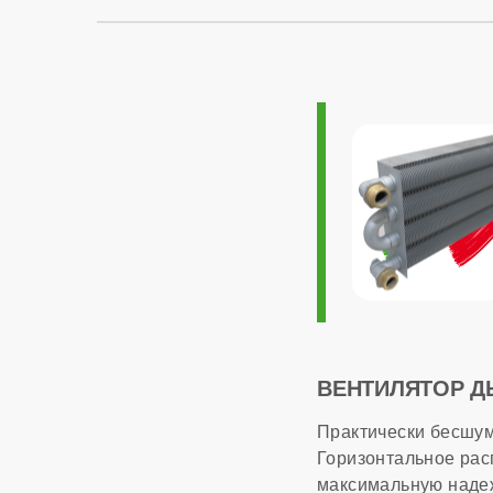
Напряжение элект
Возможность подк
Программировани
Дымоходная систе
ОБЩАЯ ИНФОР
Модуляция мощно
ВЕНТИЛЯТОР 
Максимальный рас
Практически бесшум
Горизонтальное рас
Страна производс
максимальную надеж