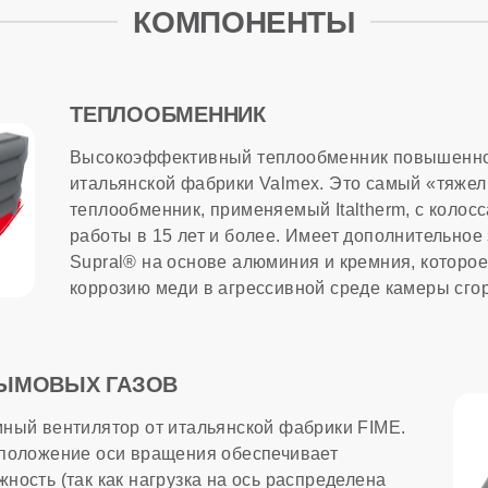
ропитания
КОМПОНЕНТЫ
лючения комнатного термостата
ТЕПЛООБМЕННИК
е ГВС
Высокоэффективный теплообменник повышенно
итальянской фабрики Valmex. Это самый «тяже
ма в комплекте
теплообменник, применяемый Italtherm, с коло
работы в 15 лет и более. Имеет дополнительное
Supral® на основе алюминия и кремния, которо
МАЦИЯ
коррозию меди в агрессивной среде камеры сгор
сти
ДЫМОВЫХ ГАЗОВ
ход природного газа
ный вентилятор от итальянской фабрики FIME.
положение оси вращения обеспечивает
тва
ность (так как нагрузка на ось распределена