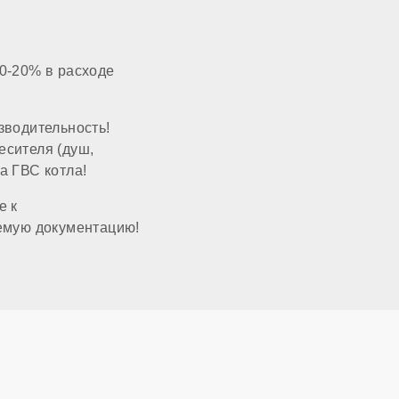
опционально
0-20% в расходе
настенный
зводительность!
закрытая
есителя (душ,
а ГВС котла!
60x100 мм
е к
емую документацию!
3/4 дюйма
1/2 дюйма
3/4 дюйма