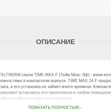
ОПИСАНИЕ
ть горячей воды при ΔТ=25℃
обменника ГВС
ITALTHERM серии TIME MAX F (Тайм Макс Эф) - мини-кот
бменника ГВС
ожностями в компактном корпусе. TIME MAX 24 F предн
тажа, а его установка не займет много времени. Компак
озволяют установить его практически в любом помещении
вой и т.д.) Вашего дома или квартиры.
ого теплообменника