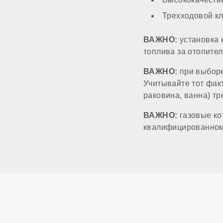
Работа на сжиженн
Трехходовой к
ВАЖНО:
установка 
Способ монтажа
топлива за отопите
ВАЖНО:
при выборе
Камера сгорания
Учитывайте тот факт
раковина, ванна) тр
Диаметр дымоход
ВАЖНО:
газовые ко
квалифицированному
Диаметр патрубков
Диаметр патрубков
Диаметр газового 