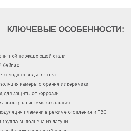
р
КЛЮЧЕВЫЕ ОСОБЕННОСТИ:
ак
асос
тенитной нержавеющей стали
й байпас
зжига
е холодной воды в котел
золяция камеры сгорания из керамики
итки
д для защиты от коррозии
манометр в системе отопления
ТРОЙКА
одуляция пламени в режиме отопления и ГВС
 группа выполнена из латуни
енный циркуляционный насос