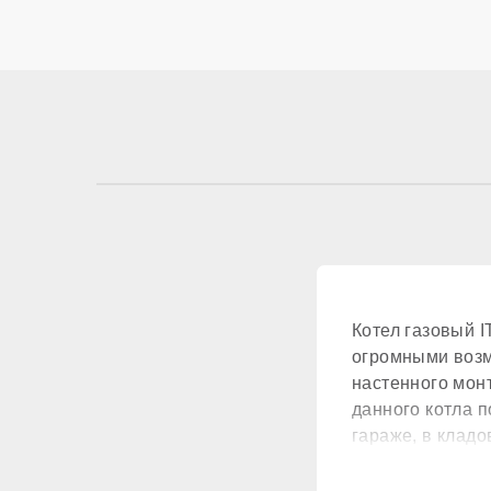
КОНТУР ГВС
Контур ГВС
Производительнос
Преднагрев тепло
Котел газовый 
Утепление теплоо
огромными возм
настенного мон
КОМПОНЕНТЫ
данного котла п
гараже, в кладо
Материал первичн