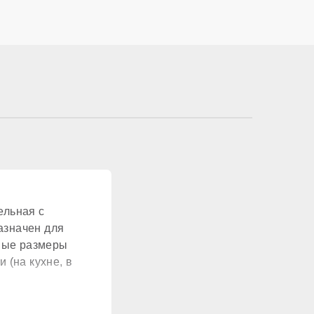
есть
18,0 л/мин
есть
ельная с
есть
азначен для
тные размеры
 (на кухне, в
медь