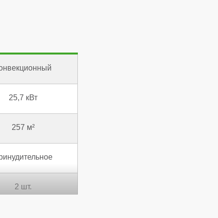
онвекционный
25,7 кВт
257 м²
ринудительное
2 шт.
92,8 %