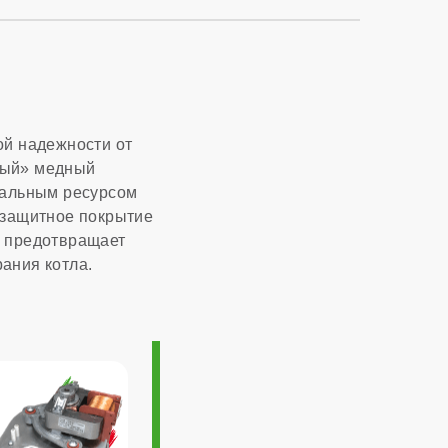
220 В
есть
есть
й надежности от
лый» медный
нет
ссальным ресурсом
 защитное покрытие
е предотвращает
ания котла.
1:3
2,72 м³/час
Италия