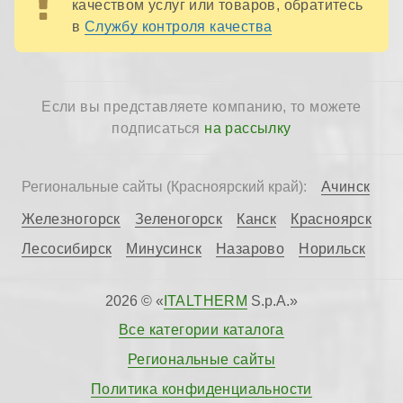
качеством услуг или товаров, обратитесь
в
Службу контроля качества
Если вы представляете компанию, то можете
подписаться
на рассылку
Ачинск
Региональные сайты (Красноярский край):
Железногорск
Зеленогорск
Канск
Красноярск
Лесосибирск
Минусинск
Назарово
Норильск
2026 © «
ITALTHERM
S.p.A.»
Все категории каталога
Региональные сайты
Политика конфиденциальности