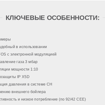
зжига
КЛЮЧЕВЫЕ ОСОБЕННОСТИ:
итки
змеры
ТРОЙКА
удобный в использовании
S с электронной модуляцией
авление газа 3 мбар
ом газе
ляции мощности 1:10
розащиты IP X5D
ация давления в системе CH
ючению внешнего бойлера
ивность и низкое потребление (по 92/42 CEE)