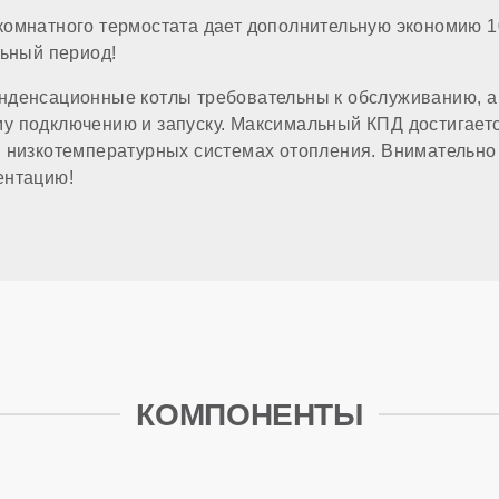
комнатного термостата дает дополнительную экономию 1
а
льный период!
нденсационные котлы требовательны к обслуживанию, а 
 отопления (резьба)
 подключению и запуску. Максимальный КПД достигаетс
 низкотемпературных системах отопления. Внимательно
патрубка
ентацию!
ропитания
лючения комнатного термостата
е ГВС
КОМПОНЕНТЫ
ма в комплекте