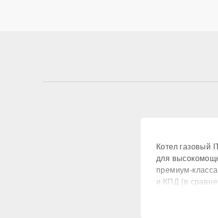
КОНТУР ГВС
Контур ГВС
КОМПОНЕНТЫ
Материал первичн
Котел газовый 
Встроенный бойле
для высокомощн
премиум-класса
Расширительный б
и КПД (в сравн
Циркуляционный н