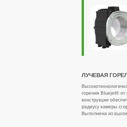
ОБЩАЯ ИНФОР
Модуляция мощно
Максимальный рас
Страна производс
Расчетный срок с
ЛУЧЕВАЯ ГОРЕ
Высокотехнологична
Габариты
горения Bluejet® о
конструкции обеспе
радиусу камеры сго
Гарантия
Выполнена из высо