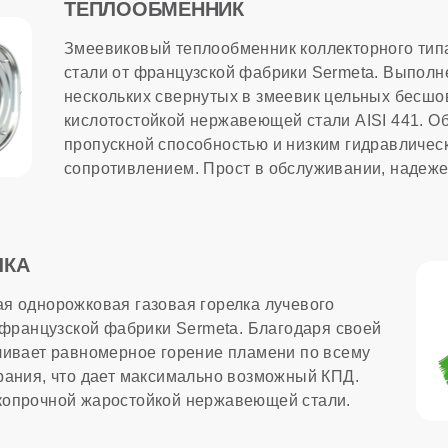
ТЕПЛООБМЕННИК
МАЦИЯ
Змеевиковый теплообменник коллекторного ти
стали от французской фабрики Sermeta. Выполне
сти
нескольких свернутых в змеевик цельных бесшо
кислотостойкой нержавеющей стали AISI 441. О
ход природного газа
пропускной способностью и низким гидравличес
сопротивлением. Прост в обслуживании, надеже
тва
лужбы
ЛКА
я однорожковая газовая горелка лучевого
т французской фабрики Sermeta. Благодаря своей
чивает равномерное горение пламени по всему
рания, что дает максимально возможный КПД.
копрочной жаростойкой нержавеющей стали.