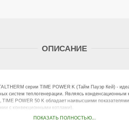
опц
ОПИСАНИЕ
нер
ого теплообменника
ITALTHERM серии TIME POWER K (Тайм Пауэр Кей) - ид
р
ых систем теплогенерации. Являясь конденсационным 
, TIME POWER 50 K обладает наивысшими показателями
ак
ении с конвекционными котлами).
м
асос