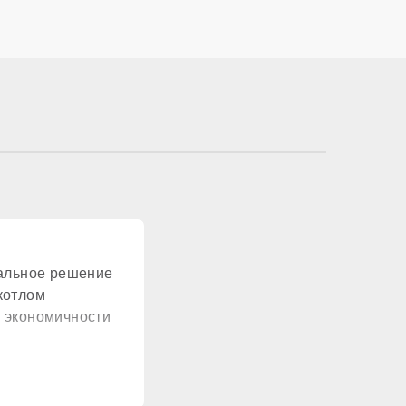
ионально
жавеющая сталь
еальное решение
нет
котлом
 экономичности
нет
одулируемый