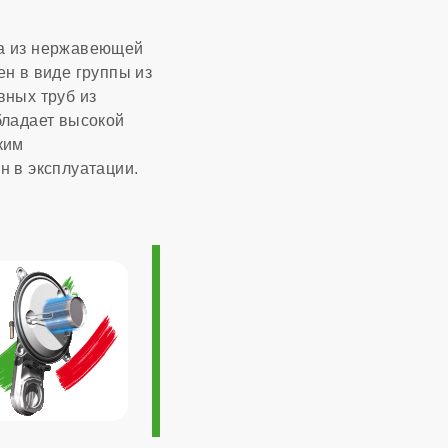
па из нержавеющей
н в виде группы из
1:10
вных труб из
бладает высокой
5,02 м³/час
ким
н в эксплуатации.
Италия
10 лет
450x837x475 мм
7 лет