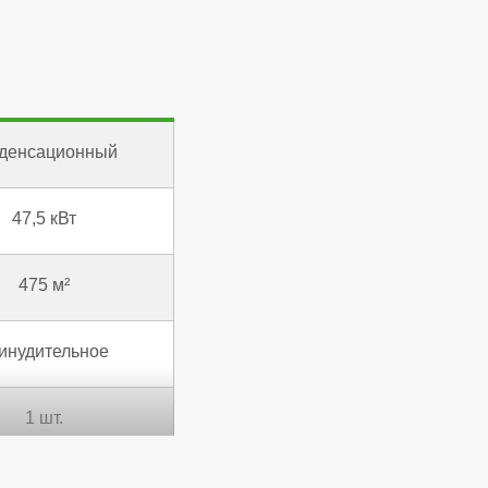
денсационный
47,5 кВт
475 м²
инудительное
1 шт.
106,7 %