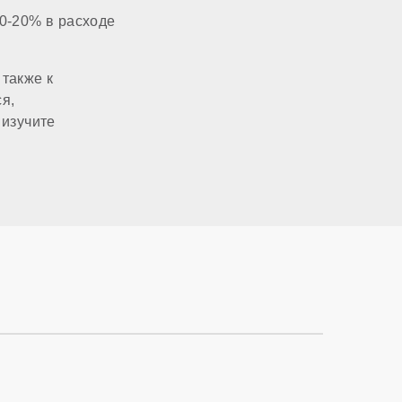
0-20% в расходе
80x80 мм
также к
1 1/4 дюйма
я,
 изучите
1 дюйм
220 В
есть
есть
нет