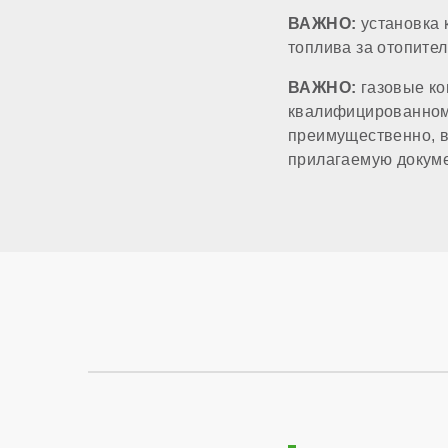
ВАЖНО:
установка 
Диаметр дымоход
топлива за отопите
ВАЖНО:
газовые ко
Диаметр патрубков
квалифицированному
преимущественно, в
Диаметр газового 
прилагаемую докум
Напряжение элект
Возможность подк
Программировани
Дымоходная систе