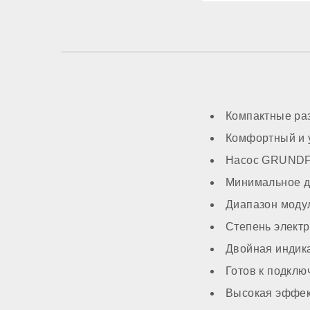
Трансформатор ро
Система автоподп
Компактные ра
МОНТАЖ И НАС
Комфортный и 
Насос GRUNDFO
Топливо
Минимальное д
Работа на сжиженн
Диапазон моду
Степень элект
Способ монтажа
Двойная индик
Готов к подкл
Камера сгорания
Высокая эффект