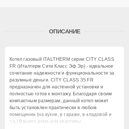
Дымоудаление
ОПИСАНИЕ
принудительное
Количество теплообменников
Котел газовый ITALTHERM серии CITY CLASS
FR (Италтерм Сити Класс Эф Эр) - идеальное
1 шт.
сочетание надежности и функциональности за
разумные деньги. CITY CLASS 35 FR
предназначен для настенной установки и
КПД
полностью готов к монтажу. Благодаря своим
компактным размерам, данный котел может
быть установлен практически в любом
94 %
помещении (на кухне, в гараже, в кладовой и
т.д.) Вашего дома или квартиры.
КОНТУР ГВС