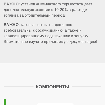
нет
ВАЖНО:
установка комнатного термостата дает
дополнительную экономию 10-20% в расходе
Расширительный бак
топлива за отопительный период!
ВАЖНО:
газовые котлы традиционно
требовательны к обслуживанию, а также к
есть (10 литров)
квалифицированному подключению и запуску.
Внимательно изучите прилагаемую документацию!
Циркуляционный насос
стандартный
Трансформатор розжига
КОМПОНЕНТЫ
встроенный в плату