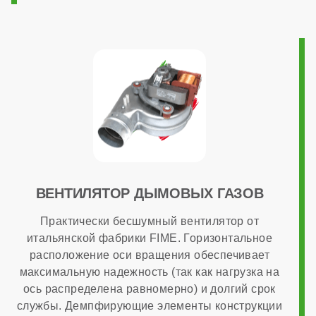
Способ монтажа
настенный
Камера сгорания
закрытая
Диаметр дымохода
ВЕНТИЛЯТОР ДЫМОВЫХ ГАЗОВ
Практически бесшумный вентилятор от
итальянской фабрики FIME. Горизонтальное
60x100 мм
расположение оси вращения обеспечивает
максимальную надежность (так как нагрузка на
Диаметр патрубков отопления (резьба)
ось распределена равномерно) и долгий срок
службы. Демпфирующие элементы конструкции