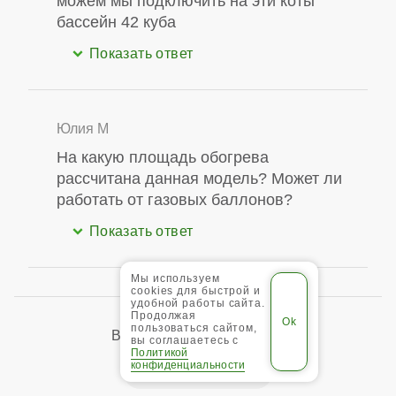
можем мы подключить на эти коты
бассейн 42 куба
Юлия М
На какую площадь обогрева
рассчитана данная модель? Может ли
работать от газовых баллонов?
Мы используем
cookies для быстрой и
удобной работы сайта.
Продолжая
пользоваться сайтом,
Вы можете задать вопрос:
вы соглашаетесь с
Политикой
конфиденциальности