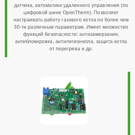
датчика, автоматики удаленного управления (по
Программирование ГВС
цифровой шине OpenTherm). Позволяет
настраивать работу газового котла по более чем
30-ти различным параметрам. Имеет множество
нет
функций безопасности: антизамерзание,
антиблокировка, антилегионелла, защита котла
Дымоходная система в комплекте
от перегрева и др.
нет
ОБЩАЯ ИНФОРМАЦИЯ
Модуляция мощности
1:3