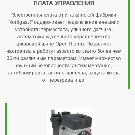
ПЛАТА УПРАВЛЕНИЯ
Максимальный расход природного газа
Электронная плата от итальянской фабрики
Nordgas. Поддерживает подключение внешних
устройств: термостата, уличного датчика,
3,65 м³/час
автоматики удаленного управления (по
цифровой шине OpenTherm). Позволяет
Страна производства
настраивать работу газового котла по более чем
30-ти различным параметрам. Имеет множество
функций безопасности: антизамерзание,
Италия
антиблокировка, антилегионелла, защита котла
от перегрева и др.
Расчетный срок службы
10 лет
Габариты