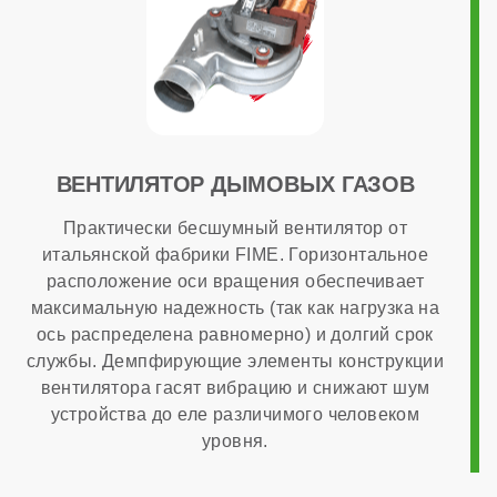
Камера сгорания
закрытая
Диаметр дымохода
ВЕНТИЛЯТОР ДЫМОВЫХ ГАЗОВ
Практически бесшумный вентилятор от
итальянской фабрики FIME. Горизонтальное
60x100 мм
расположение оси вращения обеспечивает
максимальную надежность (так как нагрузка на
Диаметр патрубков отопления (резьба)
ось распределена равномерно) и долгий срок
службы. Демпфирующие элементы конструкции
вентилятора гасят вибрацию и снижают шум
3/4 дюйма
устройства до еле различимого человеком
уровня.
Диаметр газового патрубка