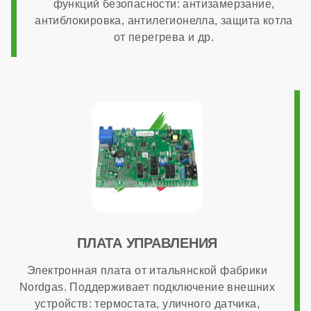
функций безопасности: антизамерзание,
антиблокировка, антилегионелла, защита котла
Дымоходная система в комплекте
от перегрева и др.
нет
ОБЩАЯ ИНФОРМАЦИЯ
Модуляция мощности
1:3
ПЛАТА УПРАВЛЕНИЯ
Максимальный расход природного газа
Электронная плата от итальянской фабрики
Nordgas. Поддерживает подключение внешних
устройств: термостата, уличного датчика,
3,65 м³/час