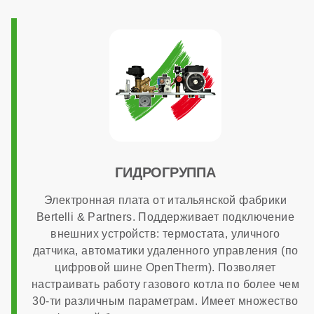
3/4 дюйма
Напряжение электропитания
220 В
Возможность подключения комнатного термостата
ГИДРОГРУППА
Электронная плата от итальянской фабрики
есть
Bertelli & Partners. Поддерживает подключение
внешних устройств: термостата, уличного
датчика, автоматики удаленного управления (по
Программирование ГВС
цифровой шине OpenTherm). Позволяет
настраивать работу газового котла по более чем
30-ти различным параметрам. Имеет множество
нет