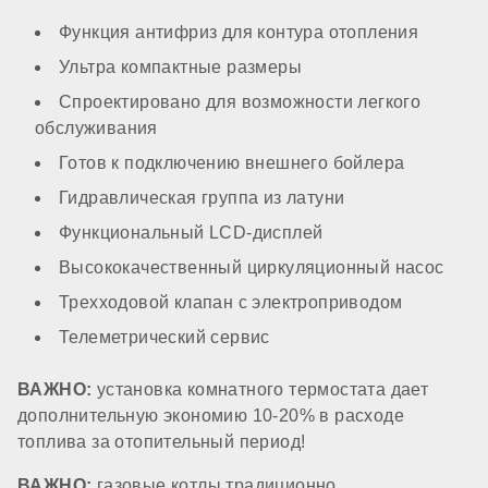
опционально
Функция антифриз для контура отопления
Ультра компактные размеры
КОМПОНЕНТЫ
Спроектировано для возможности легкого
обслуживания
Материал первичного теплообменника
Готов к подключению внешнего бойлера
Гидравлическая группа из латуни
медь
Функциональный LCD-дисплей
Высококачественный циркуляционный насос
Встроенный бойлер
Трехходовой клапан с электроприводом
Телеметрический сервис
нет
ВАЖНО:
установка комнатного термостата дает
дополнительную экономию 10-20% в расходе
Расширительный бак
топлива за отопительный период!
ВАЖНО:
газовые котлы традиционно