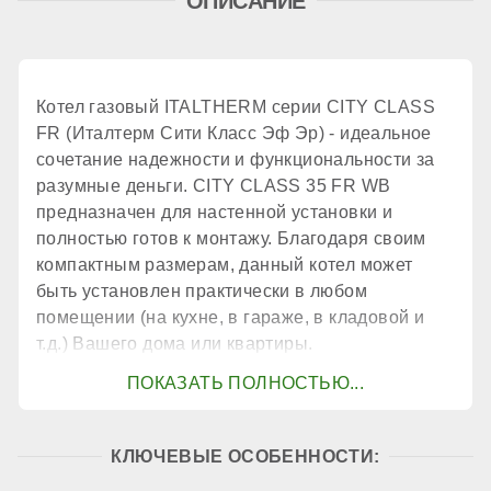
ОПИСАНИЕ
принудительное
Количество теплообменников
Котел газовый ITALTHERM серии CITY CLASS
FR (Италтерм Сити Класс Эф Эр) - идеальное
1 шт.
сочетание надежности и функциональности за
разумные деньги. CITY CLASS 35 FR WB
предназначен для настенной установки и
КПД
полностью готов к монтажу. Благодаря своим
компактным размерам, данный котел может
быть установлен практически в любом
94 %
помещении (на кухне, в гараже, в кладовой и
т.д.) Вашего дома или квартиры.
КОНТУР ГВС
Контур ГВС
КЛЮЧЕВЫЕ ОСОБЕННОСТИ: