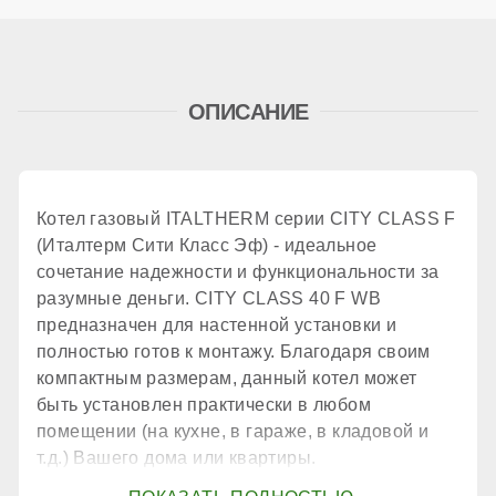
Дымоудаление
ОПИСАНИЕ
принудительное
Количество теплообменников
Котел газовый ITALTHERM серии CITY CLASS F
(Италтерм Сити Класс Эф) - идеальное
2 шт.
сочетание надежности и функциональности за
разумные деньги. CITY CLASS 40 F WB
предназначен для настенной установки и
КПД
полностью готов к монтажу. Благодаря своим
компактным размерам, данный котел может
быть установлен практически в любом
90,9 %
помещении (на кухне, в гараже, в кладовой и
т.д.) Вашего дома или квартиры.
КОНТУР ГВС