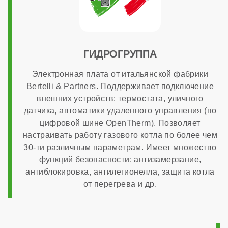
Диаметр патрубков отопления (резьба)
3/4 дюйма
ГИДРОГРУППА
Диаметр патрубков горячего водоснабжения
Электронная плата от итальянской фабрики
Bertelli & Partners. Поддерживает подключение
внешних устройств: термостата, уличного
1/2 дюйма
датчика, автоматики удаленного управления (по
цифровой шине OpenTherm). Позволяет
настраивать работу газового котла по более чем
Диаметр газового патрубка
30-ти различным параметрам. Имеет множество
функций безопасности: антизамерзание,
антиблокировка, антилегионелла, защита котла
3/4 дюйма
от перегрева и др.
Напряжение электропитания