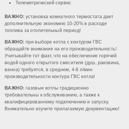
Телеметрический сервис
ВАЖНО:
установка комнатного термостата дает
нет
дополнительную экономию 10-20% в расходе
топлива за отопительный период!
Датчик потока ГВС
ВАЖНО:
при выборе котла с контуром ГВС
обращайте внимание на его производительность!
стандартный
Учитывайте тот факт, что на обеспечение горячей
водой одного открытого смесителя (душ, раковина,
ванна) требуется, в среднем, 4-8 л/мин
КОМПОНЕНТЫ
производительности контура ГВС котла!
ВАЖНО:
газовые котлы традиционно
Материал первичного теплообменника
требовательны к обслуживанию, а также к
квалифицированному подключению и запуску.
Внимательно изучите прилагаемую документацию!
медь
Встроенный бойлер