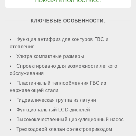
Контур ГВС
КЛЮЧЕВЫЕ ОСОБЕННОСТИ:
есть
Функция антифриз для контуров ГВС и
отопления
Производительность горячей воды при ΔТ=25℃
Ультра компактные размеры
Спроектировано для возможности легкого
обслуживания
20,3 л/мин
Пластинчатый теплообменник ГВС из
нержавеющей стали
Преднагрев теплообменника ГВС
Гидравлическая группа из латуни
Функциональный LCD-дисплей
нет
Высококачественный циркуляционный насос
Трехходовой клапан с электроприводом
Утепление теплообменника ГВС