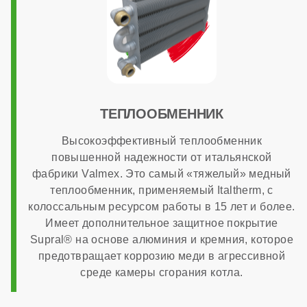
есть (10 литров)
Циркуляционный насос
ТЕПЛООБМЕННИК
стандартный
Высокоэффективный теплообменник
повышенной надежности от итальянской
фабрики Valmex. Это самый «тяжелый» медный
Трансформатор розжига
теплообменник, применяемый Italtherm, с
колоссальным ресурсом работы в 15 лет и более.
Имеет дополнительное защитное покрытие
вынесенный
Supral® на основе алюминия и кремния, которое
предотвращает коррозию меди в агрессивной
Система автоподпитки
среде камеры сгорания котла.