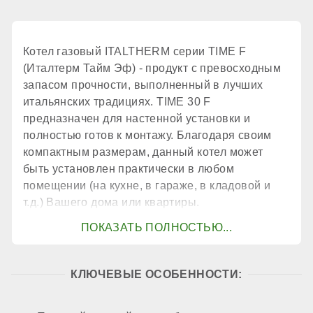
Количество теплообменников
Котел газовый ITALTHERM серии TIME F
(Италтерм Тайм Эф) - продукт с превосходным
2 шт.
запасом прочности, выполненный в лучших
итальянских традициях. TIME 30 F
предназначен для настенной установки и
КПД
полностью готов к монтажу. Благодаря своим
компактным размерам, данный котел может
быть установлен практически в любом
93,1 %
помещении (на кухне, в гараже, в кладовой и
т.д.) Вашего дома или квартиры.
КОНТУР ГВС
Контур ГВС
КЛЮЧЕВЫЕ ОСОБЕННОСТИ:
есть