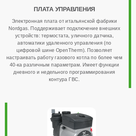
ПЛАТА УПРАВЛЕНИЯ
есть
Электронная плата от итальянской фабрики
Программирование ГВС
Nordgas. Поддерживает подключение внешних
устройств: термостата, уличного датчика,
автоматики удаленного управления (по
есть
цифровой шине OpenTherm). Позволяет
настраивать работу газового котла по более чем
40-ка различным параметрам. Имеет функции
Дымоходная система в комплекте
дневного и недельного программирования
контура ГВС.
нет
ОБЩАЯ ИНФОРМАЦИЯ
Модуляция мощности