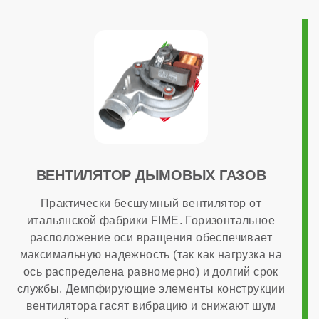
есть
МОНТАЖ И НАСТРОЙКА
Топливо
газ
ВЕНТИЛЯТОР ДЫМОВЫХ ГАЗОВ
Работа на сжиженном газе
Практически бесшумный вентилятор от
итальянской фабрики FIME. Горизонтальное
расположение оси вращения обеспечивает
опционально
максимальную надежность (так как нагрузка на
ось распределена равномерно) и долгий срок
Способ монтажа
службы. Демпфирующие элементы конструкции
вентилятора гасят вибрацию и снижают шум