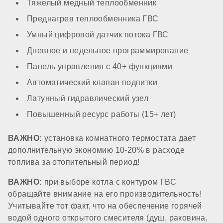
Тяжелый медный теплообменник
Преднагрев теплообменника ГВС
Производительность горячей воды при ΔТ=25℃
Умный цифровой датчик потока ГВС
Дневное и недельное программирование
16,3 л/мин
Панель управления с 40+ функциями
Автоматический клапан подпитки
Преднагрев теплообменника ГВС
Латунный гидравлический узел
Повышенный ресурс работы (15+ лет)
есть
ВАЖНО:
установка комнатного термостата дает
дополнительную экономию 10-20% в расходе
Утепление теплообменника ГВС
топлива за отопительный период!
ВАЖНО:
при выборе котла с контуром ГВС
есть
обращайте внимание на его производительность!
Учитывайте тот факт, что на обеспечение горячей
водой одного открытого смесителя (душ, раковина,
Датчик потока ГВС