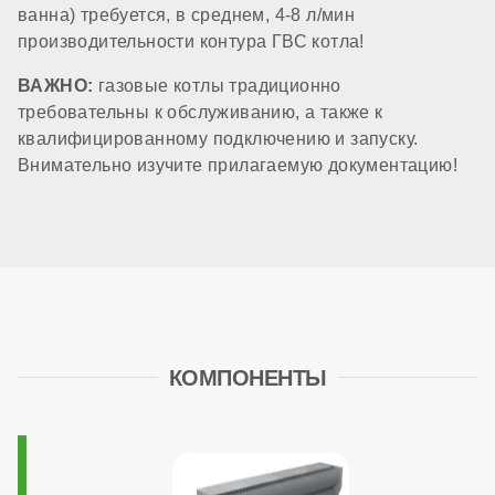
ванна) требуется, в среднем, 4-8 л/мин
производительности контура ГВС котла!
цифровой
ВАЖНО:
газовые котлы традиционно
требовательны к обслуживанию, а также к
КОМПОНЕНТЫ
квалифицированному подключению и запуску.
Внимательно изучите прилагаемую документацию!
Материал первичного теплообменника
медь
Встроенный бойлер
КОМПОНЕНТЫ
нет
Расширительный бак