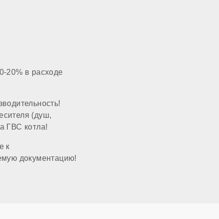
нет
газ
0-20% в расходе
опционально
зводительность!
есителя (душ,
настенный
а ГВС котла!
е к
закрытая
емую документацию!
60x100 мм
3/4 дюйма