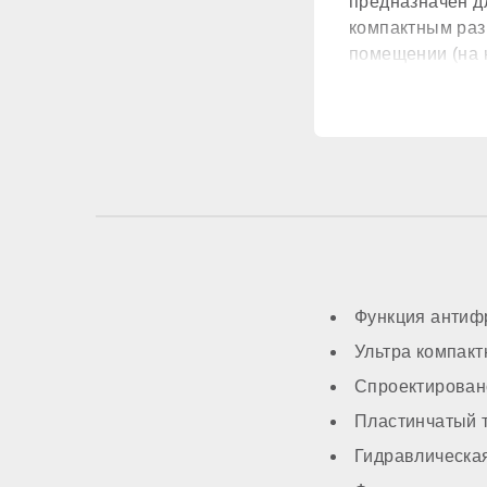
предназначен дл
Датчик потока ГВС
компактным раз
помещении (на к
КОМПОНЕНТЫ
Материал первичн
Встроенный бойле
Расширительный б
Функция антифр
Ультра компак
Циркуляционный н
Спроектирован
Пластинчатый 
Трансформатор ро
Гидравлическая