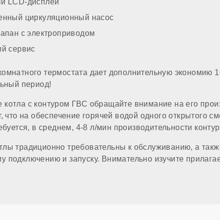
итки
й LCD-дисплей
енный циркуляционный насос
ТРОЙКА
лапан с электроприводом
ий сервис
комнатного термостата дает дополнительную экономию 1
льный период!
ом газе
 котла с контуром ГВС обращайте внимание на его прои
, что на обеспечение горячей водой одного открытого см
ебуется, в среднем, 4-8 л/мин производительности контур
тлы традиционно требовательны к обслуживанию, а такж
 подключению и запуску. Внимательно изучите прилага
а
 отопления (резьба)