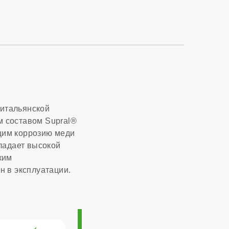
1/2 дюйма
3/4 дюйма
220 В
итальянской
есть
 составом Supral®
щим коррозию меди
ладает высокой
нет
ким
н в эксплуатации.
нет