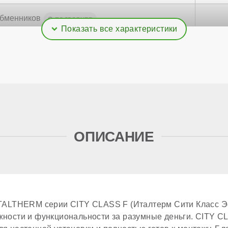
обменников
ОПИСАНИЕ
ть горячей воды при ΔТ=25℃
обменника ГВС
ITALTHERM серии CITY CLASS F (Италтерм Сити Класс Э
бменника ГВС
жности и функциональности за разумные деньги. CITY C