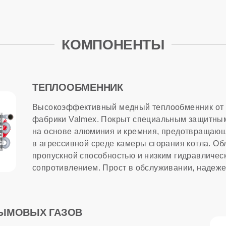
 горячего водоснабжения
КОМПОНЕНТЫ
патрубка
ропитания
ТЕПЛООБМЕННИК
Высокоэффективный медный теплообменник от 
лючения комнатного термостата
фабрики Valmex. Покрыт специальным защитным
на основе алюминия и кремния, предотвращаю
в агрессивной среде камеры сгорания котла. Об
е ГВС
пропускной способностью и низким гидравличес
сопротивлением. Прост в обслуживании, надеже
ма в комплекте
МАЦИЯ
ДЫМОВЫХ ГАЗОВ