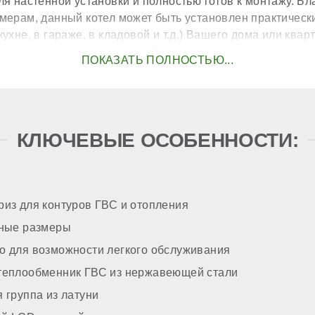
я настенной установки и полностью готов к монтажу. Б
мерам, данный котел может быть установлен практическ
ухне, в гараже, в кладовой и т.д.) Вашего дома или квар
ого теплообменника
КЛЮЧЕВЫЕ ОСОБЕННОСТИ:
р
е
ак
из для контуров ГВС и отопления
тные размеры
асос
о для возможности легкого обслуживания
теплообменник ГВС из нержавеющей стали
вст
зжига
 группа из латуни