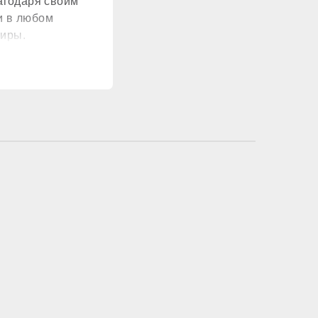
лагодаря своим
стандартный
и в любом
тиры.
медь
нет
сть (8 литров)
стандартный
роенный в плату