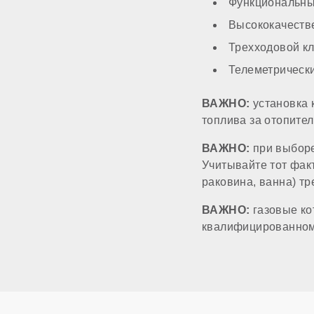
Система автоподп
Функциональны
Высококачеств
МОНТАЖ И НАС
Трехходовой к
Телеметрическ
Топливо
ВАЖНО:
установка 
топлива за отопите
Работа на сжиженн
ВАЖНО:
при выборе
Учитывайте тот факт
Способ монтажа
раковина, ванна) тр
ВАЖНО:
газовые ко
Камера сгорания
квалифицированному
Диаметр дымоход
Диаметр патрубков