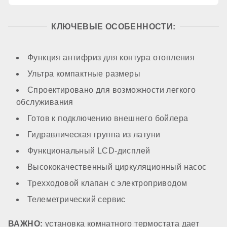
Контур ГВС
КЛЮЧЕВЫЕ ОСОБЕННОСТИ:
опционально
Функция антифриз для контура отопления
КОМПОНЕНТЫ
Ультра компактные размеры
Спроектировано для возможности легкого
Материал первичного теплообменника
обслуживания
Готов к подключению внешнего бойлера
Гидравлическая группа из латуни
медь
Функциональный LCD-дисплей
Встроенный бойлер
Высококачественный циркуляционный насос
Трехходовой клапан с электроприводом
Телеметрический сервис
нет
ВАЖНО:
установка комнатного термостата дает