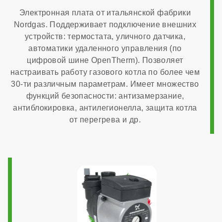
Электронная плата от итальянской фабрики
Nordgas. Поддерживает подключение внешних
2,72 м³/час
устройств: термостата, уличного датчика,
автоматики удаленного управления (по
Страна производства
цифровой шине OpenTherm). Позволяет
настраивать работу газового котла по более чем
30-ти различным параметрам. Имеет множество
Италия
функций безопасности: антизамерзание,
антиблокировка, антилегионелла, защита котла
от перегрева и др.
Расчетный срок службы
10 лет
Габариты
400x700x300 мм