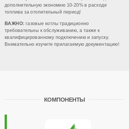
Расширительный бак
дополнительную экономию 10-20% в расходе
топлива за отопительный период!
ВАЖНО:
газовые котлы традиционно
есть (8 литров)
требовательны к обслуживанию, а также к
квалифицированному подключению и запуску.
Циркуляционный насос
Внимательно изучите прилагаемую документацию!
стандартный
Трансформатор розжига
КОМПОНЕНТЫ
встроенный в плату
Система автоподпитки