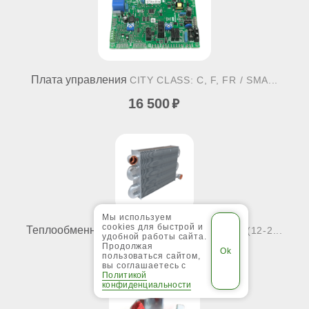
Плата управления
CITY CLASS: C, F, FR / SMA...
16 500
Мы используем
cookies для быстрой и
Теплообменник первичный
CITY CLASS: F (12-2...
удобной работы сайта.
Продолжая
14 300
пользоваться сайтом,
вы соглашаетесь с
Политикой
конфиденциальности