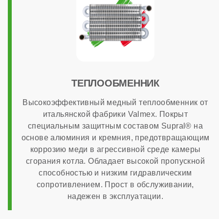
нет
МОНТАЖ И НАСТРОЙКА
Топливо
ТЕПЛООБМЕННИК
Высокоэффективный медный теплообменник от
газ
итальянской фабрики Valmex. Покрыт
специальным защитным составом Supral® на
Работа на сжиженном газе
основе алюминия и кремния, предотвращающим
коррозию меди в агрессивной среде камеры
сгорания котла. Обладает высокой пропускной
опционально
способностью и низким гидравлическим
сопротивлением. Прост в обслуживании,
надежен в эксплуатации.
Способ монтажа