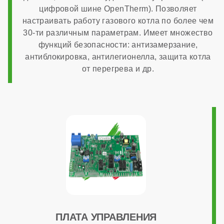
цифровой шине OpenTherm). Позволяет
настраивать работу газового котла по более чем
нет
30-ти различным параметрам. Имеет множество
функций безопасности: антизамерзание,
Дымоходная система в комплекте
антиблокировка, антилегионелла, защита котла
от перегрева и др.
нет
ОБЩАЯ ИНФОРМАЦИЯ
Модуляция мощности
1:3
Максимальный расход природного газа
ПЛАТА УПРАВЛЕНИЯ