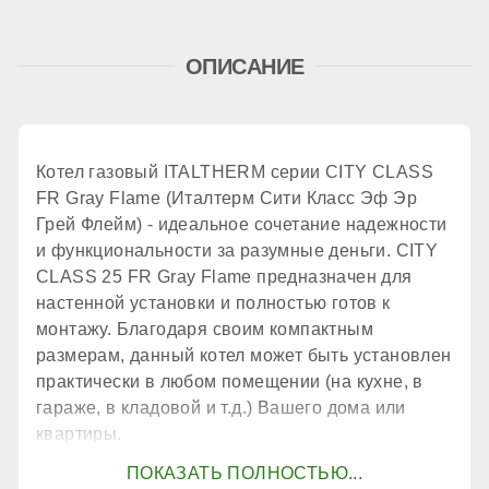
ОПИСАНИЕ
принудительное
Количество теплообменников
Котел газовый ITALTHERM серии CITY CLASS
FR Gray Flame (Италтерм Сити Класс Эф Эр
1 шт.
Грей Флейм) - идеальное сочетание надежности
и функциональности за разумные деньги. CITY
CLASS 25 FR Gray Flame предназначен для
КПД
настенной установки и полностью готов к
монтажу. Благодаря своим компактным
размерам, данный котел может быть установлен
94 %
практически в любом помещении (на кухне, в
гараже, в кладовой и т.д.) Вашего дома или
КОНТУР ГВС
квартиры.